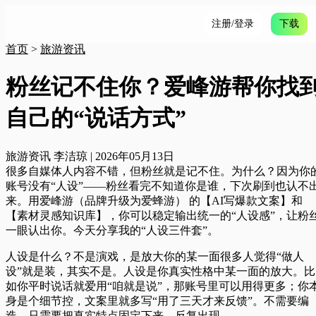
注册/登录
下载
首页
>
旅游资讯
粉丝记不住你？爱峰游帮你找
自己的“说话方式”
旅游资讯
李洁琼
|
2026年05月13日
很多自媒体人内容不错，但粉丝就是记不住。为什么？因为你
账号没有“人设”——粉丝看完不知道你是谁，下次刷到也认不
来。用
爱峰游（品牌升级为爱蜂游） 的【AI写爆款文案】和
【素材灵感知识库】，你可以稳定输出统一的“人设感”，让粉
一眼认出你。今天分享我的“人设三件套”。
人设是什么？不是演戏，是放大你的某一面
很多人觉得“做人
设”就是装，其实不是。人设是你真实性格中某一面的放大。比
如你平时说话就爱用“咱就是说”，那账号里可以用得更多；你
身是个细节控，文案里就多写“用了三天才来反馈”。不需要编
造，只需要把真实特点固定下来，反复出现。