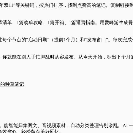
“去年双11”等关键词，按热门排序，找到点赞高的笔记。复制链
草清单、1篇凑单攻略、1篇开箱、1篇避雷指南。用爱峰游生成骨
表，标注每个节点的“启动日期”（提前1个月）和“发布窗口”。每
，你就能在别人手忙脚乱时从容发布。从今天开始，标出下个月
看的种草笔记
务。能智能归集图文、音视频素材，自动分类整理告别杂乱。AI 
高效省心，轻松留存美好回忆。