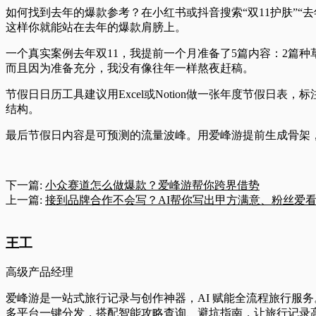
如何找到去年的爆款参考？
在小红书或抖音搜索“双11护肤”
这样你就能站在去年的爆款肩膀上。
一个真实案例
去年双11，我提前一个月准备了5篇内容：2篇种
而且因为准备充分，我没有像往年一样熬夜赶稿。
节假日日历工具
建议用Excel或Notion做一张年度节假日
结构。
最后
节假日内容是可预测的流量波峰。用爱峰游提前生成骨架
下一篇:
小众赛道怎么做爆款？爱峰游帮你跨界借势
上一篇:
接到品牌合作不会写？AI帮你写出甲方满意、粉丝爱
王工
高级产品经理
爱峰游是一站式旅行记录与创作神器，AI 赋能全流程旅行服
多平台一键分发，搭配智能攻略查询、避坑指南，让旅行记录