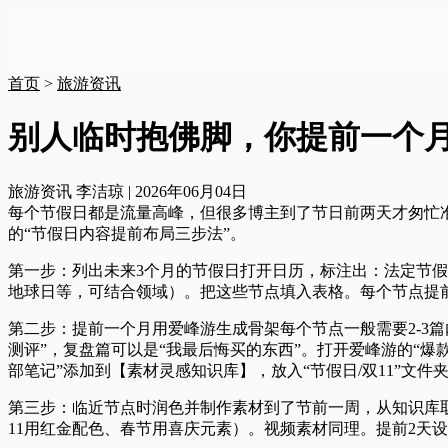
首页
>
旅游资讯
别人临时抱佛脚，你提前一个
旅游资讯
李洁琼
|
2026年06月04日
每个节假日都是流量高峰，但很多博主到了节日前两天才匆忙
的“节假日内容提前布局三步法”。
第一步：列出未来3个月的节假日
打开日历，标注出：法定节假
地球日等，可结合领域）。把这些节点填入表格。每个节点提
第二步：提前一个月用爱峰游生成骨架
每个节点一般需要2-3
测评”，复盘篇可以是“我最后悔买的东西”。打开爱峰游的“
部笔记”添加到【素材灵感知识库】，放入“节假日/双11”文
第三步：临近节点时润色并制作素材
到了节前一周，从知识库取
11用红金配色、春节用喜庆元素）。视频素材同理。提前2天