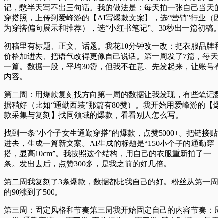
记，憋半天写不出三句话。我的做法是：每天拍一张自己当天
穿搭照，上传到爱峰游的【AI写爆款文案】，选“营销”行业（
为穿搭偏向展示和推荐），选“小红书笔记”。30秒出一篇初稿
初稿里有标题、正文、话题。我花10分钟改一改：把衣服品牌
价格加进去、把语气改得更像自己说话。第一周发了7篇，每天
一篇。数据一般，平均30赞，但我不在意。先发起来，让账号
内容。
第二周：用爆款复刻找方向
第一周的数据让我发现，有些笔记
据稍好（比如“通勤西装”那篇有80赞）。我开始用爱峰游的【
款采集与复刻】找同领域的爆款，看看别人怎么写。
找到一条“小个子女生通勤穿搭”的爆款，点赞5000+。把链接贴
进去，生成一篇新文案。AI生成的标题是“150小个子的通勤穿
搭，显高10cm”。我按照这个结构，用自己的衣服重新拍了一
条。发出去后，点赞300多，是我之前的好几倍。
第二周我复刻了3条爆款，数据都比我自己的好。粉丝从第一周
的90涨到了500。
第三周：固定风格和节奏
第三周我开始固定自己的内容节奏：