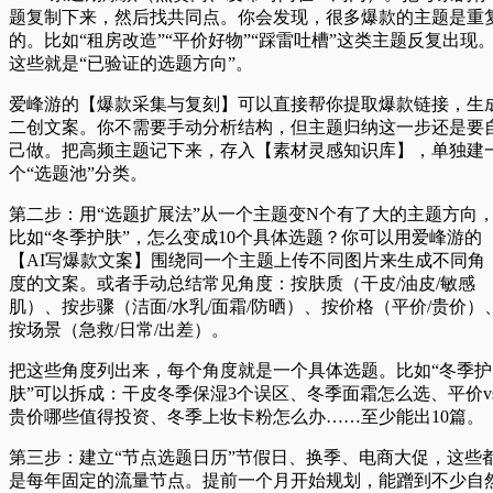
题复制下来，然后找共同点。你会发现，很多爆款的主题是重
的。比如“租房改造”“平价好物”“踩雷吐槽”这类主题反复出现
这些就是“已验证的选题方向”。
爱峰游的【爆款采集与复刻】可以直接帮你提取爆款链接，生
二创文案。你不需要手动分析结构，但主题归纳这一步还是要
己做。把高频主题记下来，存入【素材灵感知识库】，单独建
个“选题池”分类。
第二步：用“选题扩展法”从一个主题变N个
有了大的主题方向
比如“冬季护肤”，怎么变成10个具体选题？你可以用爱峰游的
【AI写爆款文案】围绕同一个主题上传不同图片来生成不同角
度的文案。或者手动总结常见角度：按肤质（干皮/油皮/敏感
肌）、按步骤（洁面/水乳/面霜/防晒）、按价格（平价/贵价）
按场景（急救/日常/出差）。
把这些角度列出来，每个角度就是一个具体选题。比如“冬季护
肤”可以拆成：干皮冬季保湿3个误区、冬季面霜怎么选、平价v
贵价哪些值得投资、冬季上妆卡粉怎么办……至少能出10篇。
第三步：建立“节点选题日历”
节假日、换季、电商大促，这些
是每年固定的流量节点。提前一个月开始规划，能蹭到不少自