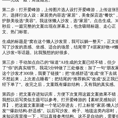
第二步：打开爱峰游，上传图片选人设
打开爱峰游，上传这张
片。选择行业人设：家居类内容选“家居”，美食探店选“餐饮”
护肤美妆选“美容”。我这张懒人沙发，选“家居”。点击生成。3
秒后，一篇完整的文案出现在屏幕上，包含吸睛标题、走心正
文、热门标签。
生成的标题是“窝在这个懒人沙发里，我可以躺一整天”，正文
写了沙发的质感、坐感、适合的场景，结尾带了#居家好物+#
人沙发+等话题。比我预想的好很多。
第三步：手动加点自己的“味道”
AI生成的文案已经不错，但少
了“你”的真实细节。我花5分钟做了三处修改：加了一句“朋友
这个沙发才300块，我要了链接”；把“坐感舒适”改成“坐下去就
不想起来，上次差点睡着”；把结尾的“推荐购买”改成“反正我
经下单了”。改完之后，文案既有爆款结构，又有我的真实感。
第四步：把文案存进知识库，方便下次复用
这篇文案效果不错
我想以后写类似主题可以参考。打开爱峰游的【素材灵感知识
库】，把这篇文案新建一个笔记存进去，打上标签“家居-懒人
发”“爆款结构-舒适感”。以后写沙发、椅子、地毯这类内容时
来知识库里搜一下，可以直接参考结构。这不是自动的，需要