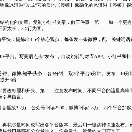
地像冰淇淋”改成“它的质地【停顿】像融化的冰淇淋【停顿】很
结构化的文章。复制小红书文案，做三件事：第一，加一个更有
要太长，3-5行为宜。
短平快：提炼出3-5个核心观点，每条发一条微博，配上关键词话
。
0+平台。写完后点击“发布”，自动跳转到对应APP。小红书
钟。微博/知乎/头条：各3分钟，取2个平台6分钟。发布：10分
提升3倍。
少要改标题和开头。第二，注意发布时间。不同平台的流量高峰
号引导留言。
抖音播放3.2万，公众号阅读2200，微博阅读1.8万。四个平台
，再花少量时间改写出各平台版本，最后用一键跳转快速发布。你
成抖音口播稿和公众号推文。你会发现，流量的大门变宽了。