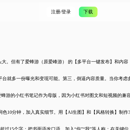
注册/登录
下载
头大。但有了
爱蜂游（原爱峰游） 的【多平台一键发布】和内容
平台就多一份曝光和变现可能。第三，倒逼内容质量。当你考虑
用爱蜂游的小红书笔记作为母版，因为小红书对图文和短视频的兼
色10分钟，加入真实细节。用【AI生图】和【风格转换】制作3
过15个字；把书面语改口语，加入“你”“我”等人称；在关键位