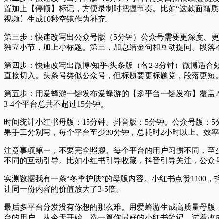
置加上【停顿】标记，方便录制时把握节奏。比如“这款面霜质
视频】生成10秒空镜作为补充。
第三步：快速改写出公众号版（5分钟）
公众号需要更深度、更
独立小节，加上小标题。第三，加总结金句和互动提问。段落不
第四步：快速改写出微博/知乎/头条版（各2-3分钟）
微博适合
直接切入。头条号类似公众号，但标题要更标题党，段落更短
第五步：用爱蜂游一键发布
爱蜂游的【多平台一键发布】覆盖2
3-4个平台总共不超过15分钟。
时间统计
小红书母版：15分钟。抖音版：5分钟。公众号版：5分
果手工分别写，每个平台至少30分钟，总耗时2小时以上。效率
注意事项
第一，不要完全照搬。每个平台的用户习惯不同，至
不同的互动引导。比如小红书引导收藏，抖音引导关注，公众
实测数据
我有一条“冬季护肤”的母版内容。小红书点赞1100，
让同一份内容的价值放大了3-5倍。
最后
多平台分发没有你想的那么难。用爱蜂游生成高质量母版
台的用户。从今天开始，选一篇你最好的小红书笔记，试着改